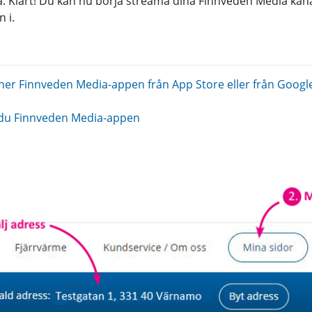
ra. Klart! Du kan nu börja streama dina Finnveden Media kana
 i.
ner Finnveden Media-appen från App Store eller från Google 
du Finnveden Media-appen