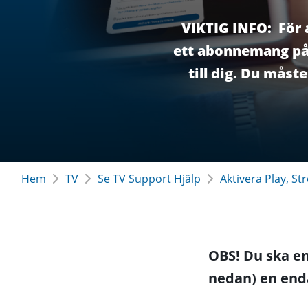
VIKTIG INFO: För 
ett abonnemang på
till dig. Du mås
Hem
TV
Se TV Support Hjälp
Aktivera Play, S
OBS! Du ska en
nedan) en end