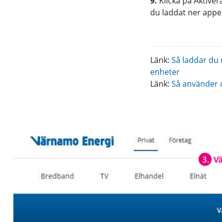
9.
Klicka på Aktive
du laddat ner appen
Länk:
Så laddar du 
enheter
Länk:
Så använder 