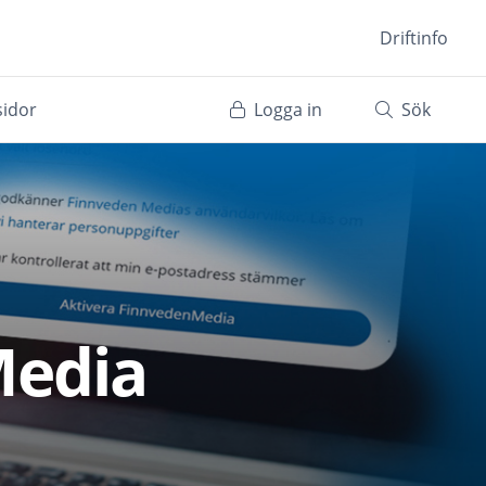
Driftinfo
sidor
Logga in
Sök
Media