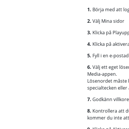
1.
Börja med att lo
2.
Välj Mina sidor
3.
Klicka på Playup
4.
Klicka på aktive
5.
Fyll i en e-post
6.
Välj ett eget lös
Media-appen.
Lösenordet måste b
specialtecken eller 
7.
Godkänn villkor
8.
Kontrollera att d
kommer du inte att 