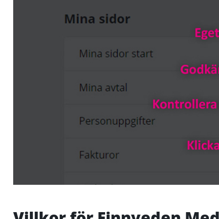
Villkor för Finnveden Med