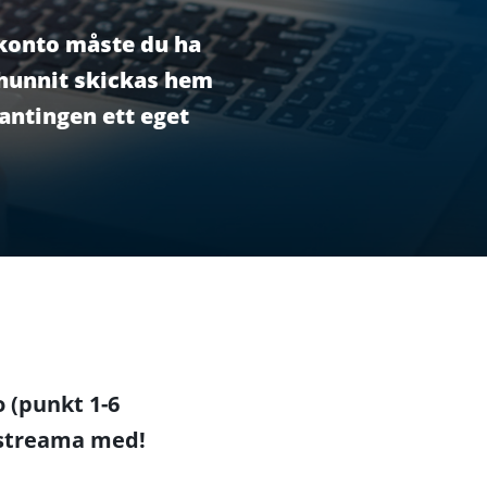
ykonto måste du ha
hunnit skickas hem
antingen ett eget
 (punkt 1-6
 streama med!