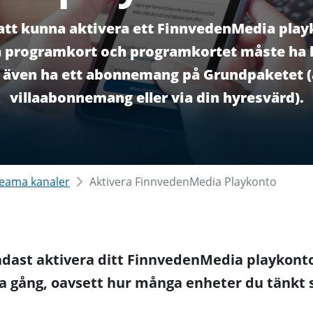
att kunna aktivera ett FinnvedenMedia pla
 programkort och programkortet måste ha 
te även ha ett abonnemang på Grundpaketet (
villaabonnemang eller via din hyresvärd).
treama kanaler
Aktivera FinnvedenMedia Playkonto
dast aktivera ditt FinnvedenMedia playkonto
a gång, oavsett hur många enheter du tänkt