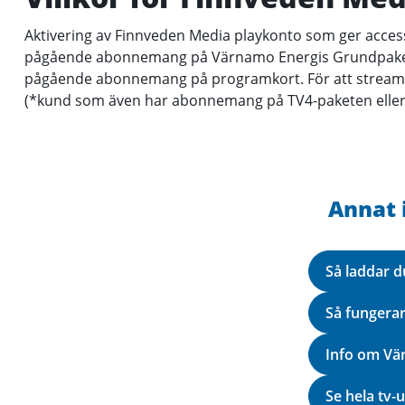
Aktivering av Finnveden Media playkonto som ger acces
pågående abonnemang på Värnamo Energis Grundpaket (ant
pågående abonnemang på programkort. För att streama kr
(*kund som även har abonnemang på TV4-paketen eller V
Annat 
Så laddar 
Så fungera
Info om Vä
Se hela tv-