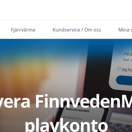
Fjärrvärme
Kundservice / Om oss
Mina 
vera Finnveden
playkonto