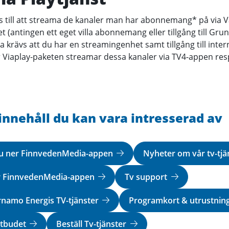
s till att streama de kanaler man har abonnemang* på via V
ingen ett eget villa abonnemang eller tillgång till Grund
ävs att du har en streamingenhet samt tillgång till intern
iaplay-paketen streamar dessa kanaler via TV4-appen resp
innehåll du kan vara intresserad av
du ner FinnvedenMedia-appen
Nyheter om vår tv-tj
r FinnvedenMedia-appen
Tv support
rnamo Energis TV-tjänster
Programkort & utrustnin
utbudet
Beställ Tv-tjänster