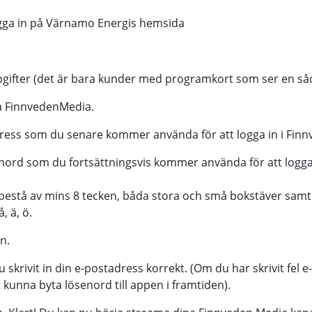
gga in på Värnamo Energis hemsida
pgifter (det är bara kunder med programkort som ser en så
ra FinnvedenMedia.
adress som du senare kommer använda för att logga in i Fi
enord som du fortsättningsvis kommer använda för att logga
estå av mins 8 tecken, båda stora och små bokstäver samt s
å, ä, ö.
en.
u skrivit in din e-postadress korrekt. (Om du har skrivit fel 
kunna byta lösenord till appen i framtiden).