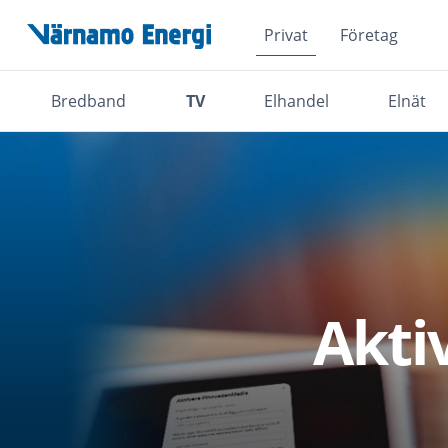
Privat
Företag
Hoppa över navigationsmenyn
Bredband
TV
Elhandel
Elnät
Akti