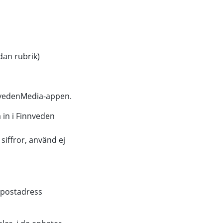
dan rubrik)
nnvedenMedia-appen.
 in i Finnveden
iffror, använd ej
e-postadress