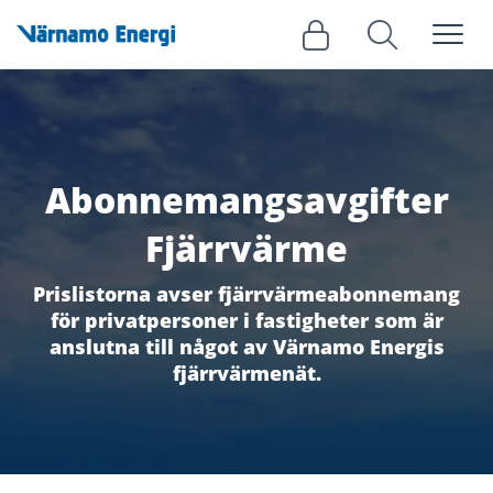
Meny
Logga in
Sök
Abonnemangsavgifter
Fjärrvärme
Prislistorna avser fjärrvärmeabonnemang
för privatpersoner i fastigheter som är
anslutna till något av Värnamo Energis
fjärrvärmenät.