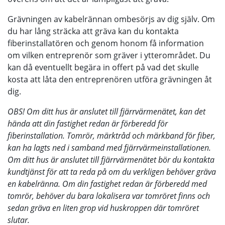
Grävningen av kabelrännan ombesörjs av dig själv. Om
du har lång sträcka att gräva kan du kontakta
fiberinstallatören och genom honom få information
om vilken entreprenör som gräver i ytterområdet. Du
kan då eventuellt begära in offert på vad det skulle
kosta att låta den entreprenören utföra grävningen åt
dig.
OBS! Om ditt hus är anslutet till fjärrvärmenätet, kan det
hända att din fastighet redan är förberedd för
fiberinstallation. Tomrör, märktråd och märkband för fiber,
kan ha lagts ned i samband med fjärrvärmeinstallationen.
Om ditt hus är anslutet till fjärrvärmenätet bör du kontakta
kundtjänst för att ta reda på om du verkligen behöver gräva
en kabelränna. Om din fastighet redan är förberedd med
tomrör, behöver du bara lokalisera var tomröret finns och
sedan gräva en liten grop vid huskroppen där tomröret
slutar.