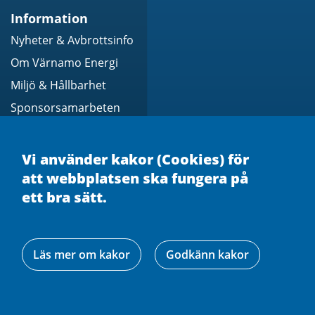
Information
Nyheter & Avbrottsinfo
Om Värnamo Energi
Miljö & Hållbarhet
Sponsorsamarbeten
Jobba med oss
Övervakningsplan
Vi använder kakor (Cookies) för
Visselblåsning
att webbplatsen ska fungera på
ett bra sätt.
Personuppgiftshantering
Läs mer om våra cookies
Läs mer om kakor
Godkänn kakor
Hjälp
Mina sidor