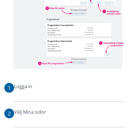
Logga in
1
Välj Mina sidor
2