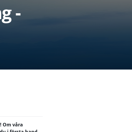
g -
a! Om våra
 du i första hand