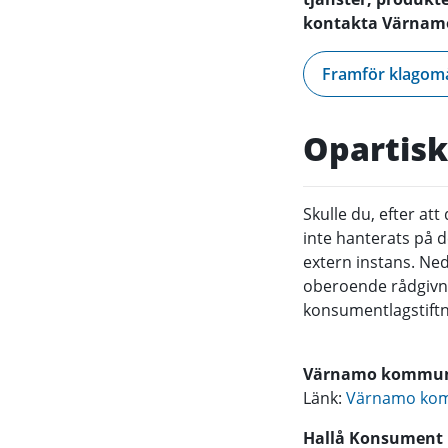
kontakta Värnamo
Framför klagomå
Opartisk
Skulle du, efter at
inte hanterats på d
extern instans. Ned
oberoende rådgivni
konsumentlagstiftn
Värnamo kommun
Länk:
Värnamo kom
Hallå Konsumen