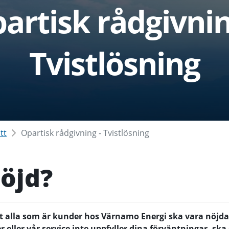
artisk rådgivnin
Tvistlösning
tt
Opartisk rådgivning - Tvistlösning
öjd?
 att alla som är kunder hos Värnamo Energi ska vara nöjd
r eller vår service inte uppfyller dina förväntningar, ska