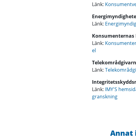
Länk:
Konsumentver
Energimyndighe
Länk:
Energimyndig
Konsumenternas 
Länk:
Konsumentern
el
Telekområdgivar
Länk:
Telekområdgi
Integritetsskydds
Länk:
IMY'S hemsid
granskning
Annat 