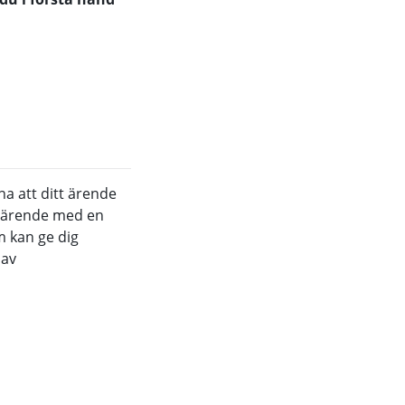
na att ditt ärende
tt ärende med en
m kan ge dig
 av