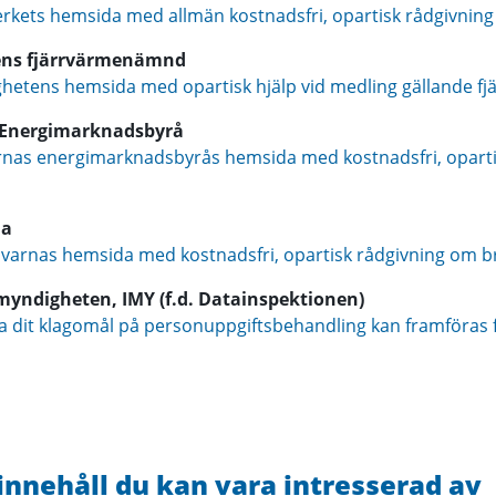
kets hemsida med allmän kostnadsfri, opartisk rådgivning
tens fjärrvärmenämnd
hetens hemsida med opartisk hjälp vid medling gällande fj
Energimarknadsbyrå
as energimarknadsbyrås hemsida med kostnadsfri, oparti
na
varnas hemsida med kostnadsfri, opartisk rådgivning om 
myndigheten, IMY (f.d. Datainspektionen)
a dit
klagomål på personuppgiftsbehandling kan framföras
innehåll du kan vara intresserad av