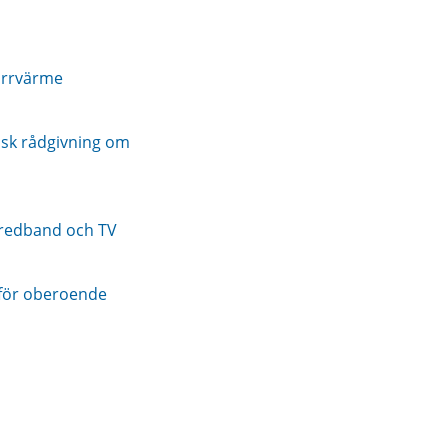
ärrvärme
sk rådgivning om
bredband och TV
 för oberoende