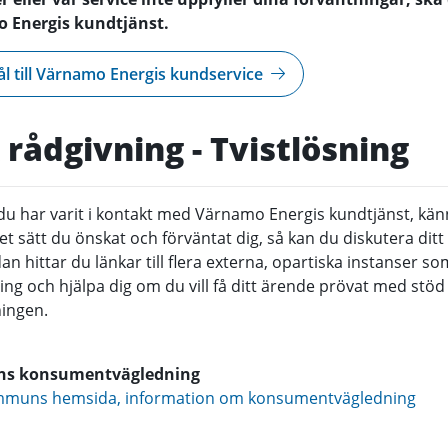
 Energis kundtjänst.
l till Värnamo Energis kundservice
 rådgivning - Tvistlösning
t du har varit i kontakt med Värnamo Energis kundtjänst, kän
et sätt du önskat och förväntat dig, så kan du diskutera di
an hittar du länkar till flera externa, opartiska instanser so
ng och hjälpa dig om du vill få ditt ärende prövat med stöd
ingen.
s konsumentvägledning
muns hemsida, information om konsumentvägledning
t