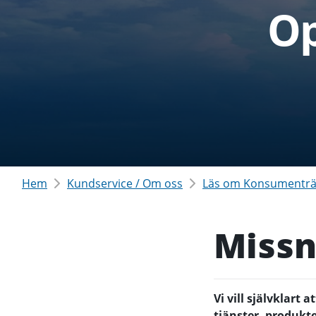
Op
Hem
Kundservice / Om oss
Läs om Konsumenträ
Missn
Vi vill självklart
tjänster, produkte