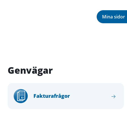
Mina sidor
Genvägar
Fakturafrågor