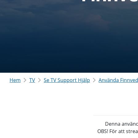
Hem
TV
Se TV Support Hjälp
Använda Finnve
Denna använd
OBS! För att stre