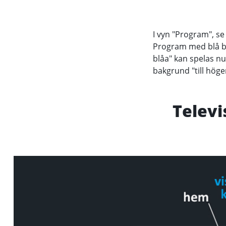
I vyn "Program", se 
Program med blå ba
blåa" kan spelas nu
bakgrund "till höge
Televi