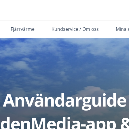
Fjärrvärme
Kundservice / Om oss
Mina 
Användarguide
edenMedia-app &