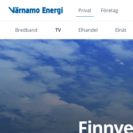
Privat
Företag
Hoppa över navigationsmenyn
Bredband
TV
Elhandel
Elnät
Finnv