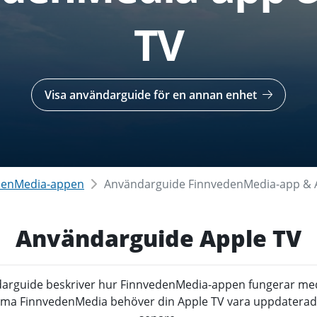
TV
Visa användarguide för en annan enhet
denMedia-appen
Användarguide FinnvedenMedia-app & 
Användarguide Apple TV
arguide beskriver hur FinnvedenMedia-appen fungerar med
ama FinnvedenMedia behöver din Apple TV vara uppdaterad ti