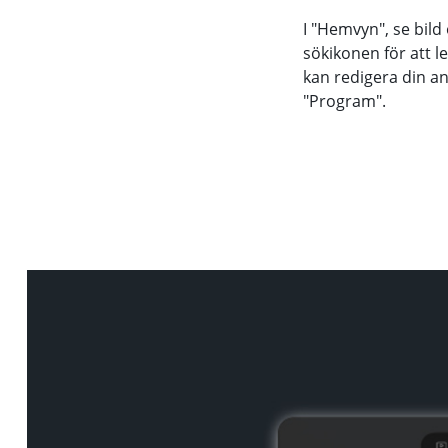
I "Hemvyn", se bild
sökikonen för att l
kan redigera din anv
"Program".