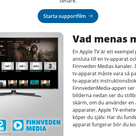
senare.
Starta supportfilm
Vad menas m
En Apple TV är ett exempel
ansluta till en tv-apparat o
Finnveden Medias kanaler. D
tv-apparat måste vara så pass
tv-apparats instruktionsbok)
FinnvedenMedia-appen ser u
bilderna nedan ser du stillb
skärm, om du använder en A
apparater, Apple TV-enhete
köper du själv. Har du funde
apparat fungerar bör du ko