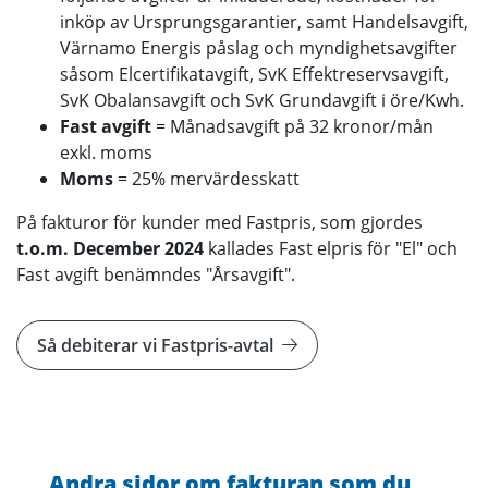
inköp av Ursprungsgarantier, samt Handelsavgift,
Värnamo Energis påslag och myndighetsavgifter
såsom Elcertifikatavgift, SvK Effektreservsavgift,
SvK Obalansavgift och SvK Grundavgift i öre/Kwh.
Fast avgift
= Månadsavgift på 32 kronor/mån
exkl. moms
Moms
= 25% mervärdesskatt
På fakturor för kunder med Fastpris, som gjordes
t.o.m. December 2024
kallades Fast elpris för "El" och
Fast avgift benämndes "Årsavgift".
Så debiterar vi Fastpris-avtal
Andra sidor om fakturan som du