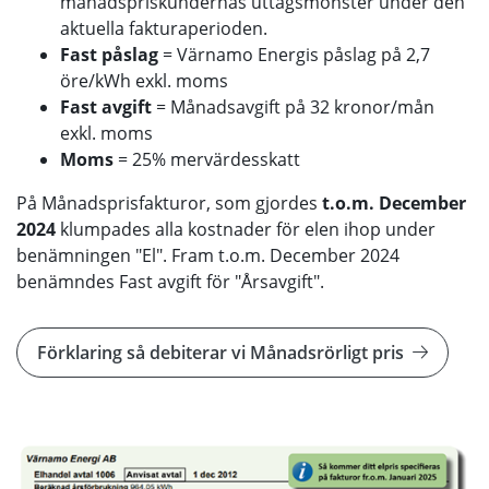
månadspriskundernas uttagsmönster under den
aktuella fakturaperioden.
Fast påslag
= Värnamo Energis påslag på 2,7
öre/kWh exkl. moms
Fast avgift
= Månadsavgift på 32 kronor/mån
exkl. moms
Moms
= 25% mervärdesskatt
På Månadsprisfakturor, som gjordes
t.o.m. December
2024
klumpades alla kostnader för elen ihop under
benämningen "El". Fram t.o.m. December 2024
benämndes Fast avgift för "Årsavgift".
Förklaring så debiterar vi Månadsrörligt pris