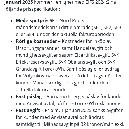
januari 2025
kommer i enlighet med EIFS 2024:2 ha
följande prisspecifikation:
Medelspotpris SE
= Nord Pools
månadsmedelspris i ditt elområde (SE1, SE2, SE3
eller SE4) under den aktuella fakturaperioden.
Rörliga kostnader
= Kostnader för inköp av
Ursprungsgarantier, samt Handelsavgift och
myndighetsavgifter såsom Elcertifikatavgift, SvK
Effektreservsavgift, SvK Obalansavgift och SvK
Grundavgift i öre/kWh. Samt påslag eller avdrag
för Volymkostnad baserad på det uttagsmönster
kunder Månadsrörligt pris gjort under den
aktuella fakturaperioden.
Fast påslag
= Värnamo Energis påslag för kunder
med Anvisat avtal, på f.n. 30 öre/kWh exkl. moms
Fast avgift
= Fr.o.m. 1 januari 2025 sänks avgiften
för kunder med Anvisat avtal och ändras
samtidigt till Månadsavgift på 32 kronor/mån exkl.