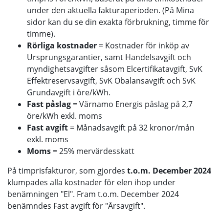
under den aktuella fakturaperioden. (På Mina
sidor kan du se din exakta förbrukning, timme för
timme).
Rörliga kostnader
= Kostnader för inköp av
Ursprungsgarantier, samt Handelsavgift och
myndighetsavgifter såsom Elcertifikatavgift, SvK
Effektreservsavgift, SvK Obalansavgift och SvK
Grundavgift i öre/kWh.
Fast påslag
= Värnamo Energis påslag på 2,7
öre/kWh exkl. moms
Fast avgift
= Månadsavgift på 32 kronor/mån
exkl. moms
Moms
= 25% mervärdesskatt
På timprisfakturor, som gjordes
t.o.m. December 2024
klumpades alla kostnader för elen ihop under
benämningen "El". Fram t.o.m. December 2024
benämndes Fast avgift för "Årsavgift".